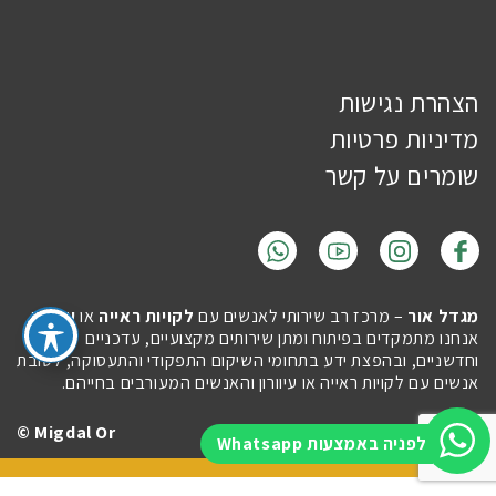
הצהרת נגישות
מדיניות פרטיות
שומרים על קשר
מגדל אור
– מרכז רב שירותי לאנשים עם
לקויות ראייה
או
עיוורון
.
אנחנו מתמקדים בפיתוח ומתן שירותים מקצועיים, עדכניים
וחדשניים, ובהפצת ידע בתחומי השיקום התפקודי והתעסוקה, לטובת
אנשים עם לקויות ראייה או עיוורון והאנשים המעורבים בחייהם.
Migdal Or ©
Site by
Imaginet
לפניה באמצעות Whatsapp