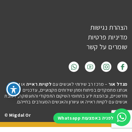
הצהרת נגישות
מדיניות פרטיות
שומרים על קשר
מגדל אור
– מרכז רב שירותי לאנשים עם
לקויות ראייה
או
עיוורון
.
אנחנו מתמקדים בפיתוח ומתן שירותים מקצועיים, עדכניים
וחדשניים, ובהפצת ידע בתחומי השיקום התפקודי והתעסוקה, לטובת
אנשים עם לקויות ראייה או עיוורון והאנשים המעורבים בחייהם.
Migdal Or ©
Site by
Imaginet
לפניה באמצעות Whatsapp