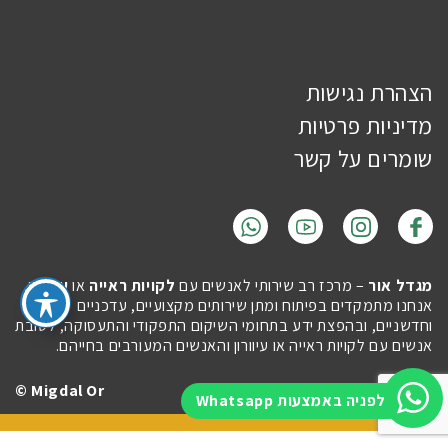
הצהרת נגישות
מדיניות פרטיות
שומרים על קשר
מגדל אור
– מרכז רב שירותי לאנשים עם
לקויות ראייה
או
עיוורון
.
אנחנו מתמקדים בפיתוח ומתן שירותים מקצועיים, עדכניים
וחדשניים, ובהפצת ידע בתחומי השיקום התפקודי והתעסוקה, לטובת
אנשים עם לקויות ראייה או עיוורון והאנשים המעורבים בחייהם.
Migdal Or ©
Site by
Imaginet
לפניה באמצעות Whatsapp