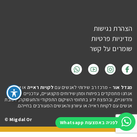
הצהרת נגישות
מדיניות פרטיות
שומרים על קשר
מגדל אור
– מרכז רב שירותי לאנשים עם
לקויות ראייה
או
עיוורון
.
אנחנו מתמקדים בפיתוח ומתן שירותים מקצועיים, עדכניים
וחדשניים, ובהפצת ידע בתחומי השיקום התפקודי והתעסוקה, לטובת
אנשים עם לקויות ראייה או עיוורון והאנשים המעורבים בחייהם.
Migdal Or ©
Site by
Imaginet
לפניה באמצעות Whatsapp