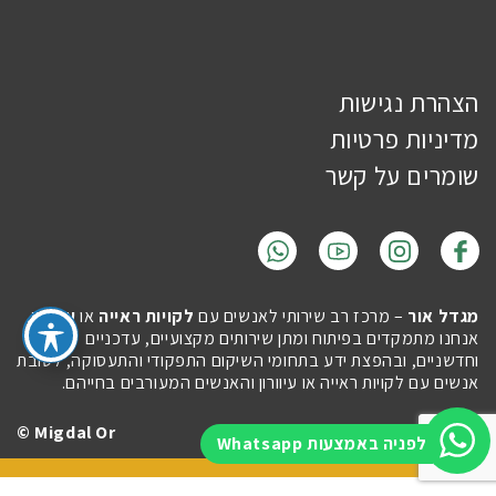
הצהרת נגישות
מדיניות פרטיות
שומרים על קשר
מגדל אור
– מרכז רב שירותי לאנשים עם
לקויות ראייה
או
עיוורון
.
אנחנו מתמקדים בפיתוח ומתן שירותים מקצועיים, עדכניים
וחדשניים, ובהפצת ידע בתחומי השיקום התפקודי והתעסוקה, לטובת
אנשים עם לקויות ראייה או עיוורון והאנשים המעורבים בחייהם.
Migdal Or ©
Site by
Imaginet
לפניה באמצעות Whatsapp