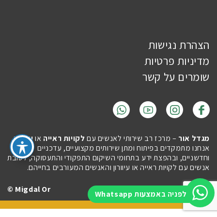
הצהרת נגישות
מדיניות פרטיות
שומרים על קשר
מגדל אור
– מרכז רב שירותי לאנשים עם
לקויות ראייה
או
עיוורון
.
אנחנו מתמקדים בפיתוח ומתן שירותים מקצועיים, עדכניים
וחדשניים, ובהפצת ידע בתחומי השיקום התפקודי והתעסוקה, לטובת
אנשים עם לקויות ראייה או עיוורון והאנשים המעורבים בחייהם.
Migdal Or ©
Site by
Imaginet
לפניה באמצעות Whatsapp