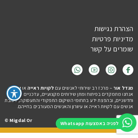
הצהרת נגישות
מדיניות פרטיות
שומרים על קשר
מגדל אור
– מרכז רב שירותי לאנשים עם
לקויות ראייה
או
עיוורון
.
אנחנו מתמקדים בפיתוח ומתן שירותים מקצועיים, עדכניים
וחדשניים, ובהפצת ידע בתחומי השיקום התפקודי והתעסוקה, לטובת
אנשים עם לקויות ראייה או עיוורון והאנשים המעורבים בחייהם.
Migdal Or ©
Site by
Imaginet
לפניה באמצעות Whatsapp