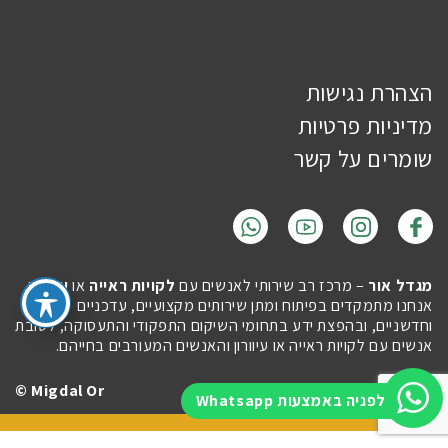
הצהרת נגישות
מדיניות פרטיות
שומרים על קשר
מגדל אור
– מרכז רב שירותי לאנשים עם
לקויות ראייה
או
עיוורון
.
אנחנו מתמקדים בפיתוח ומתן שירותים מקצועיים, עדכניים
וחדשניים, ובהפצת ידע בתחומי השיקום התפקודי והתעסוקה, לטובת
אנשים עם לקויות ראייה או עיוורון והאנשים המעורבים בחייהם.
Migdal Or ©
Site by
Imaginet
לפניה באמצעות Whatsapp