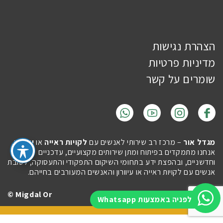
הצהרת נגישות
מדיניות פרטיות
שומרים על קשר
מגדל אור
– מרכז רב שירותי לאנשים עם
לקויות ראייה
או
עיוורון
.
אנחנו מתמקדים בפיתוח ומתן שירותים מקצועיים, עדכניים
וחדשניים, ובהפצת ידע בתחומי השיקום התפקודי והתעסוקה, לטובת
אנשים עם לקויות ראייה או עיוורון והאנשים המעורבים בחייהם.
Migdal Or ©
Site by
Imaginet
לפניה באמצעות Whatsapp