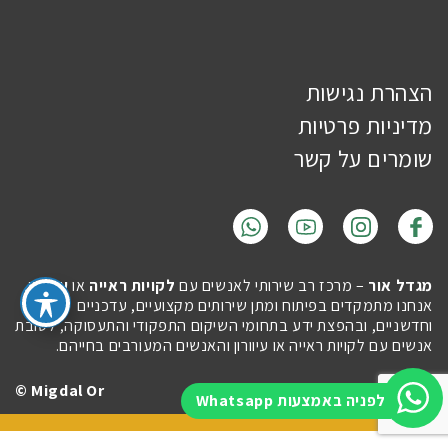
הצהרת נגישות
מדיניות פרטיות
שומרים על קשר
מגדל אור
– מרכז רב שירותי לאנשים עם
לקויות ראייה
או
עיוורון
.
אנחנו מתמקדים בפיתוח ומתן שירותים מקצועיים, עדכניים
וחדשניים, ובהפצת ידע בתחומי השיקום התפקודי והתעסוקה, לטובת
אנשים עם לקויות ראייה או עיוורון והאנשים המעורבים בחייהם.
Migdal Or ©
Site by
Imaginet
לפניה באמצעות Whatsapp