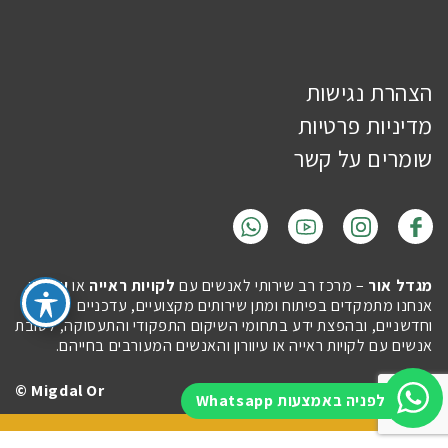
הצהרת נגישות
מדיניות פרטיות
שומרים על קשר
מגדל אור
– מרכז רב שירותי לאנשים עם
לקויות ראייה
או
עיוורון
.
אנחנו מתמקדים בפיתוח ומתן שירותים מקצועיים, עדכניים
וחדשניים, ובהפצת ידע בתחומי השיקום התפקודי והתעסוקה, לטובת
אנשים עם לקויות ראייה או עיוורון והאנשים המעורבים בחייהם.
Migdal Or ©
Site by
Imaginet
לפניה באמצעות Whatsapp