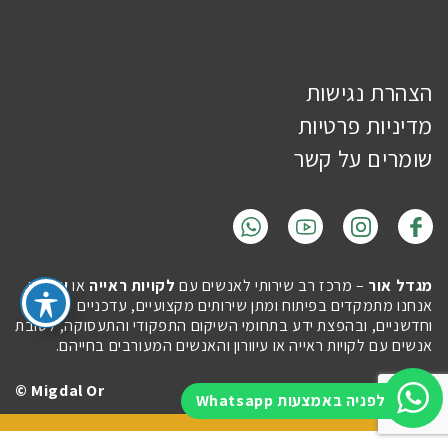
הצהרת נגישות
מדיניות פרטיות
שומרים על קשר
מגדל אור
– מרכז רב שירותי לאנשים עם
לקויות ראייה
או
עיוורון
.
אנחנו מתמקדים בפיתוח ומתן שירותים מקצועיים, עדכניים
וחדשניים, ובהפצת ידע בתחומי השיקום התפקודי והתעסוקה, לטובת
אנשים עם לקויות ראייה או עיוורון והאנשים המעורבים בחייהם.
Migdal Or ©
Site by
Imaginet
לפניה באמצעות Whatsapp