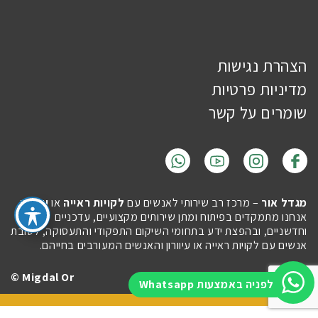
הצהרת נגישות
מדיניות פרטיות
שומרים על קשר
מגדל אור
– מרכז רב שירותי לאנשים עם
לקויות ראייה
או
עיוורון
.
אנחנו מתמקדים בפיתוח ומתן שירותים מקצועיים, עדכניים
וחדשניים, ובהפצת ידע בתחומי השיקום התפקודי והתעסוקה, לטובת
אנשים עם לקויות ראייה או עיוורון והאנשים המעורבים בחייהם.
Migdal Or ©
Site by
Imaginet
לפניה באמצעות Whatsapp