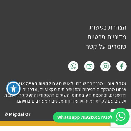
הצהרת נגישות
מדיניות פרטיות
שומרים על קשר
מגדל אור
– מרכז רב שירותי לאנשים עם
לקויות ראייה
או
עיוורון
.
אנחנו מתמקדים בפיתוח ומתן שירותים מקצועיים, עדכניים
וחדשניים, ובהפצת ידע בתחומי השיקום התפקודי והתעסוקה, לטובת
אנשים עם לקויות ראייה או עיוורון והאנשים המעורבים בחייהם.
Migdal Or ©
Site by
Imaginet
לפניה באמצעות Whatsapp