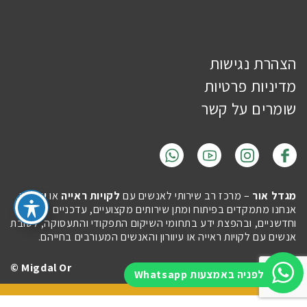
הצהרת נגישות
מדיניות פרטיות
שומרים על קשר
מגדל אור
– מרכז רב שירותי לאנשים עם
לקויות ראייה
או
עיוורון
.
אנחנו מתמקדים בפיתוח ומתן שירותים מקצועיים, עדכניים
וחדשניים, ובהפצת ידע בתחומי השיקום התפקודי והתעסוקה, לטובת
אנשים עם לקויות ראייה או עיוורון והאנשים המעורבים בחייהם.
Migdal Or ©
Site by
Imaginet
לפניה באמצעות Whatsapp