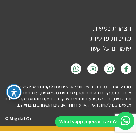
הצהרת נגישות
מדיניות פרטיות
שומרים על קשר
מגדל אור
– מרכז רב שירותי לאנשים עם
לקויות ראייה
או
עיוורון
.
אנחנו מתמקדים בפיתוח ומתן שירותים מקצועיים, עדכניים
וחדשניים, ובהפצת ידע בתחומי השיקום התפקודי והתעסוקה, לטובת
אנשים עם לקויות ראייה או עיוורון והאנשים המעורבים בחייהם.
Migdal Or ©
Site by
Imaginet
לפניה באמצעות Whatsapp