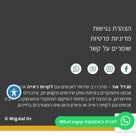
הצהרת נגישות
מדיניות פרטיות
שומרים על קשר
מגדל אור
– מרכז רב שירותי לאנשים עם
לקויות ראייה
או
עיוורון
.
אנחנו מתמקדים בפיתוח ומתן שירותים מקצועיים, עדכניים
וחדשניים, ובהפצת ידע בתחומי השיקום התפקודי והתעסוקה, לטובת
אנשים עם לקויות ראייה או עיוורון והאנשים המעורבים בחייהם.
Migdal Or ©
Site by
Imaginet
לפניה באמצעות Whatsapp