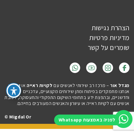
הצהרת נגישות
מדיניות פרטיות
שומרים על קשר
מגדל אור
– מרכז רב שירותי לאנשים עם
לקויות ראייה
או
עיוורון
.
אנחנו מתמקדים בפיתוח ומתן שירותים מקצועיים, עדכניים
וחדשניים, ובהפצת ידע בתחומי השיקום התפקודי והתעסוקה, לטובת
אנשים עם לקויות ראייה או עיוורון והאנשים המעורבים בחייהם.
Migdal Or ©
Site by
Imaginet
לפניה באמצעות Whatsapp