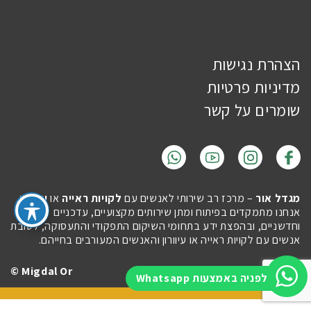
הצהרת נגישות
מדיניות פרטיות
שומרים על קשר
מגדל אור
– מרכז רב שירותי לאנשים עם
לקויות ראייה
או
עיוורון
.
אנחנו מתמקדים בפיתוח ומתן שירותים מקצועיים, עדכניים
וחדשניים, ובהפצת ידע בתחומי השיקום התפקודי והתעסוקה, לטובת
אנשים עם לקויות ראייה או עיוורון והאנשים המעורבים בחייהם.
Migdal Or ©
Site by
Imaginet
לפניה באמצעות Whatsapp