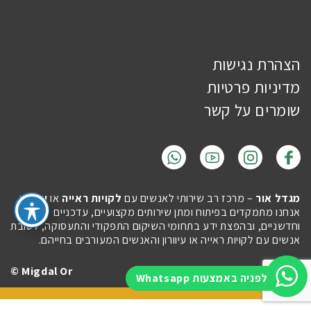
הצהרת נגישות
מדיניות פרטיות
שומרים על קשר
מגדל אור
– מרכז רב שירותי לאנשים עם
לקויות ראייה
או
עיוורון
.
אנחנו מתמקדים בפיתוח ומתן שירותים מקצועיים, עדכניים
וחדשניים, ובהפצת ידע בתחומי השיקום התפקודי והתעסוקה, לטובת
אנשים עם לקויות ראייה או עיוורון והאנשים המעורבים בחייהם.
Migdal Or ©
Site by
Imaginet
לפניה באמצעות Whatsapp