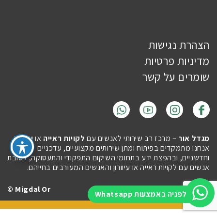
הצהרת נגישות
מדיניות פרטיות
שומרים על קשר
מגדל אור
– מרכז רב שירותי לאנשים עם
לקויות ראייה
או
עיוורון
.
אנחנו מתמקדים בפיתוח ומתן שירותים מקצועיים, עדכניים
וחדשניים, ובהפצת ידע בתחומי השיקום התפקודי והתעסוקה, לטובת
אנשים עם לקויות ראייה או עיוורון והאנשים המעורבים בחייהם.
Migdal Or ©
Site by
Imaginet
לפניה באמצעות Whatsapp