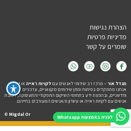
הצהרת נגישות
מדיניות פרטיות
שומרים על קשר
מגדל אור
– מרכז רב שירותי לאנשים עם
לקויות ראייה
או
עיוורון
.
אנחנו מתמקדים בפיתוח ומתן שירותים מקצועיים, עדכניים
וחדשניים, ובהפצת ידע בתחומי השיקום התפקודי והתעסוקה, לטובת
אנשים עם לקויות ראייה או עיוורון והאנשים המעורבים בחייהם.
Migdal Or ©
Site by
Imaginet
לפניה באמצעות Whatsapp