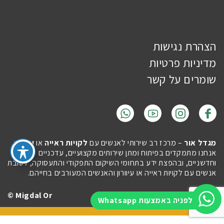
הצהרת נגישות
מדיניות פרטיות
שומרים על קשר
מגדל אור
– מרכז רב שירותי לאנשים עם
לקויות ראייה
או
עיוורון
.
אנחנו מתמקדים בפיתוח ומתן שירותים מקצועיים, עדכניים
וחדשניים, ובהפצת ידע בתחומי השיקום התפקודי והתעסוקה, לטובת
אנשים עם לקויות ראייה או עיוורון והאנשים המעורבים בחייהם.
Migdal Or ©
Site by
Imaginet
לפניה באמצעות Whatsapp