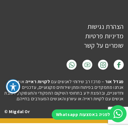
הצהרת נגישות
מדיניות פרטיות
שומרים על קשר
מגדל אור
– מרכז רב שירותי לאנשים עם
לקויות ראייה
או
עיוורון
.
אנחנו מתמקדים בפיתוח ומתן שירותים מקצועיים, עדכניים
וחדשניים, ובהפצת ידע בתחומי השיקום התפקודי והתעסוקה, לטובת
אנשים עם לקויות ראייה או עיוורון והאנשים המעורבים בחייהם.
Migdal Or ©
Site by
Imaginet
לפניה באמצעות Whatsapp