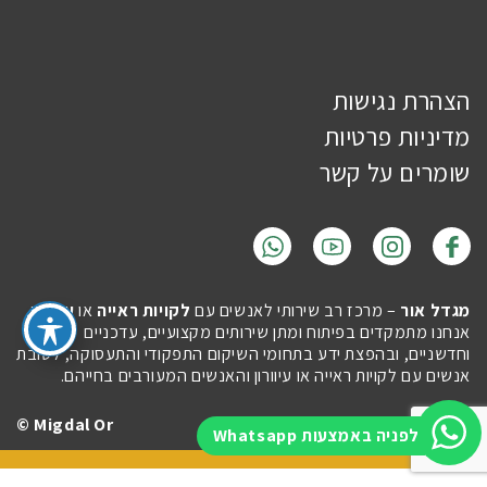
הצהרת נגישות
מדיניות פרטיות
שומרים על קשר
מגדל אור
– מרכז רב שירותי לאנשים עם
לקויות ראייה
או
עיוורון
.
אנחנו מתמקדים בפיתוח ומתן שירותים מקצועיים, עדכניים
וחדשניים, ובהפצת ידע בתחומי השיקום התפקודי והתעסוקה, לטובת
אנשים עם לקויות ראייה או עיוורון והאנשים המעורבים בחייהם.
Migdal Or ©
Site by
Imaginet
לפניה באמצעות Whatsapp