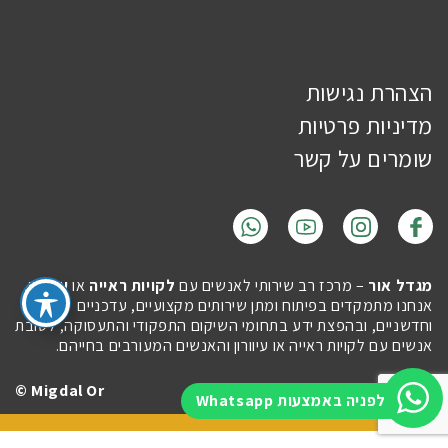
הצהרת נגישות
מדיניות פרטיות
שומרים על קשר
מגדל אור
– מרכז רב שירותי לאנשים עם
לקויות ראייה
או
עיוורון
.
אנחנו מתמקדים בפיתוח ומתן שירותים מקצועיים, עדכניים
וחדשניים, ובהפצת ידע בתחומי השיקום התפקודי והתעסוקה, לטובת
אנשים עם לקויות ראייה או עיוורון והאנשים המעורבים בחייהם.
Migdal Or ©
Site by
Imaginet
לפניה באמצעות Whatsapp