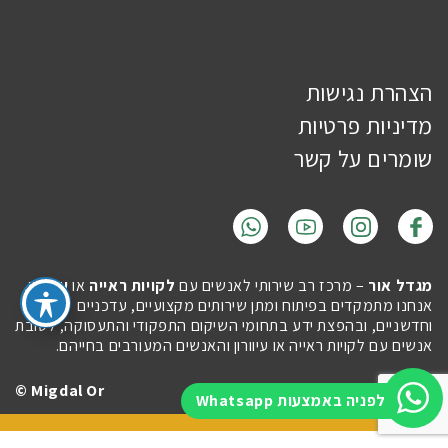
הצהרת נגישות
מדיניות פרטיות
שומרים על קשר
מגדל אור
– מרכז רב שירותי לאנשים עם
לקויות ראייה
או
עיוורון
.
אנחנו מתמקדים בפיתוח ומתן שירותים מקצועיים, עדכניים
וחדשניים, ובהפצת ידע בתחומי השיקום התפקודי והתעסוקה, לטובת
אנשים עם לקויות ראייה או עיוורון והאנשים המעורבים בחייהם.
Migdal Or ©
Site by
Imaginet
לפניה באמצעות Whatsapp