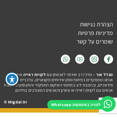
הצהרת נגישות
מדיניות פרטיות
שומרים על קשר
מגדל אור
– מרכז רב שירותי לאנשים עם
לקויות ראייה
או
עיוורון
.
אנחנו מתמקדים בפיתוח ומתן שירותים מקצועיים, עדכניים
וחדשניים, ובהפצת ידע בתחומי השיקום התפקודי והתעסוקה, לטובת
אנשים עם לקויות ראייה או עיוורון והאנשים המעורבים בחייהם.
Migdal Or ©
Site by
Imaginet
לפניה באמצעות Whatsapp