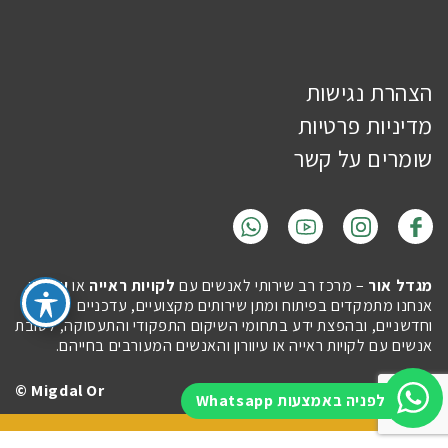
הצהרת נגישות
מדיניות פרטיות
שומרים על קשר
מגדל אור
– מרכז רב שירותי לאנשים עם
לקויות ראייה
או
עיוורון
.
אנחנו מתמקדים בפיתוח ומתן שירותים מקצועיים, עדכניים
וחדשניים, ובהפצת ידע בתחומי השיקום התפקודי והתעסוקה, לטובת
אנשים עם לקויות ראייה או עיוורון והאנשים המעורבים בחייהם.
Migdal Or ©
Site by
Imaginet
לפניה באמצעות Whatsapp