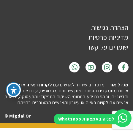
הצהרת נגישות
מדיניות פרטיות
שומרים על קשר
מגדל אור
– מרכז רב שירותי לאנשים עם
לקויות ראייה
או
עיוורון
.
אנחנו מתמקדים בפיתוח ומתן שירותים מקצועיים, עדכניים
וחדשניים, ובהפצת ידע בתחומי השיקום התפקודי והתעסוקה, לטובת
אנשים עם לקויות ראייה או עיוורון והאנשים המעורבים בחייהם.
Migdal Or ©
Site by
Imaginet
לפניה באמצעות Whatsapp