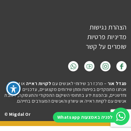
הצהרת נגישות
מדיניות פרטיות
שומרים על קשר
מגדל אור
– מרכז רב שירותי לאנשים עם
לקויות ראייה
או
עיוורון
.
אנחנו מתמקדים בפיתוח ומתן שירותים מקצועיים, עדכניים
וחדשניים, ובהפצת ידע בתחומי השיקום התפקודי והתעסוקה, לטובת
אנשים עם לקויות ראייה או עיוורון והאנשים המעורבים בחייהם.
Migdal Or ©
Site by
Imaginet
לפניה באמצעות Whatsapp