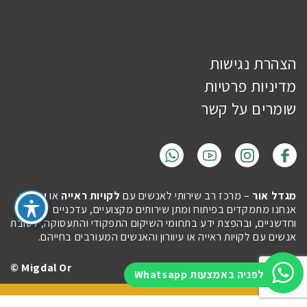
הצהרת נגישות
מדיניות פרטיות
שומרים על קשר
מגדל אור
– מרכז רב שירותי לאנשים עם
לקויות ראייה
או
עיוורון
.
אנחנו מתמקדים בפיתוח ומתן שירותים מקצועיים, עדכניים
וחדשניים, ובהפצת ידע בתחומי השיקום התפקודי והתעסוקה, לטובת
אנשים עם לקויות ראייה או עיוורון והאנשים המעורבים בחייהם.
Migdal Or ©
Site by
Imaginet
לפניה באמצעות Whatsapp