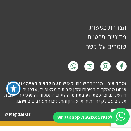
הצהרת נגישות
מדיניות פרטיות
שומרים על קשר
מגדל אור
– מרכז רב שירותי לאנשים עם
לקויות ראייה
או
עיוורון
.
אנחנו מתמקדים בפיתוח ומתן שירותים מקצועיים, עדכניים
וחדשניים, ובהפצת ידע בתחומי השיקום התפקודי והתעסוקה, לטובת
אנשים עם לקויות ראייה או עיוורון והאנשים המעורבים בחייהם.
Migdal Or ©
Site by
Imaginet
לפניה באמצעות Whatsapp