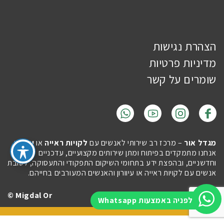
הצהרת נגישות
מדיניות פרטיות
שומרים על קשר
מגדל אור
– מרכז רב שירותי לאנשים עם
לקויות ראייה
או
עיוורון
.
אנחנו מתמקדים בפיתוח ומתן שירותים מקצועיים, עדכניים
וחדשניים, ובהפצת ידע בתחומי השיקום התפקודי והתעסוקה, לטובת
אנשים עם לקויות ראייה או עיוורון והאנשים המעורבים בחייהם.
Migdal Or ©
Site by
Imaginet
לפניה באמצעות Whatsapp