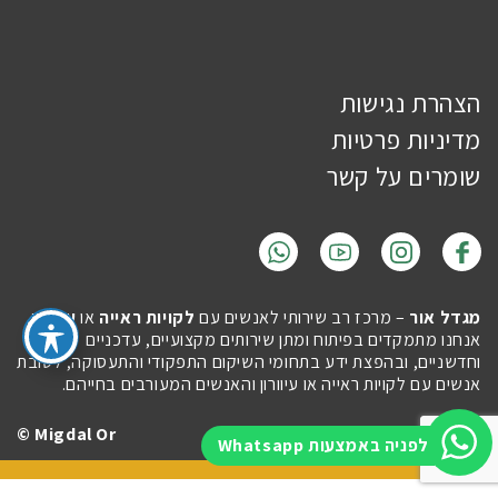
הצהרת נגישות
מדיניות פרטיות
שומרים על קשר
מגדל אור
– מרכז רב שירותי לאנשים עם
לקויות ראייה
או
עיוורון
.
אנחנו מתמקדים בפיתוח ומתן שירותים מקצועיים, עדכניים
וחדשניים, ובהפצת ידע בתחומי השיקום התפקודי והתעסוקה, לטובת
אנשים עם לקויות ראייה או עיוורון והאנשים המעורבים בחייהם.
Migdal Or ©
Site by
Imaginet
לפניה באמצעות Whatsapp