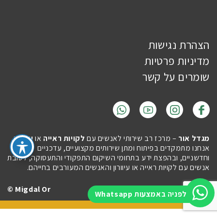
הצהרת נגישות
מדיניות פרטיות
שומרים על קשר
מגדל אור
– מרכז רב שירותי לאנשים עם
לקויות ראייה
או
עיוורון
.
אנחנו מתמקדים בפיתוח ומתן שירותים מקצועיים, עדכניים
וחדשניים, ובהפצת ידע בתחומי השיקום התפקודי והתעסוקה, לטובת
אנשים עם לקויות ראייה או עיוורון והאנשים המעורבים בחייהם.
Migdal Or ©
Site by
Imaginet
לפניה באמצעות Whatsapp