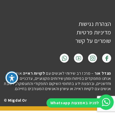
הצהרת נגישות
מדיניות פרטיות
שומרים על קשר
מגדל אור
– מרכז רב שירותי לאנשים עם
לקויות ראייה
או
עיוורון
.
אנחנו מתמקדים בפיתוח ומתן שירותים מקצועיים, עדכניים
וחדשניים, ובהפצת ידע בתחומי השיקום התפקודי והתעסוקה, לטובת
אנשים עם לקויות ראייה או עיוורון והאנשים המעורבים בחייהם.
Migdal Or ©
Site by
Imaginet
לפניה באמצעות Whatsapp