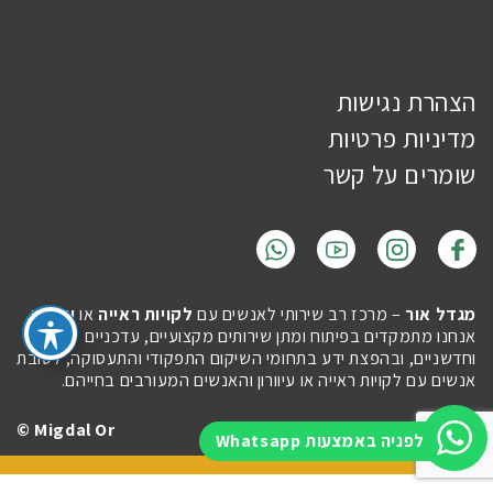
הצהרת נגישות
מדיניות פרטיות
שומרים על קשר
מגדל אור
– מרכז רב שירותי לאנשים עם
לקויות ראייה
או
עיוורון
.
אנחנו מתמקדים בפיתוח ומתן שירותים מקצועיים, עדכניים
וחדשניים, ובהפצת ידע בתחומי השיקום התפקודי והתעסוקה, לטובת
אנשים עם לקויות ראייה או עיוורון והאנשים המעורבים בחייהם.
Migdal Or ©
Site by
Imaginet
לפניה באמצעות Whatsapp