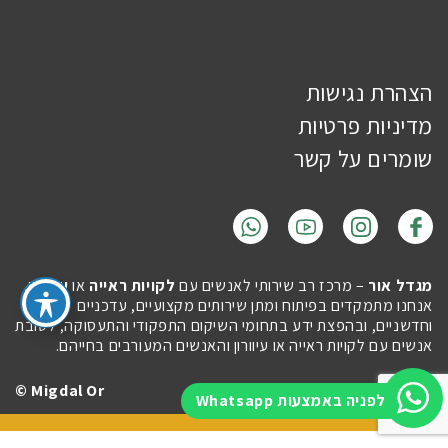
הצהרת נגישות
מדיניות פרטיות
שומרים על קשר
מגדל אור
– מרכז רב שירותי לאנשים עם
לקויות ראייה
או
עיוורון
.
אנחנו מתמקדים בפיתוח ומתן שירותים מקצועיים, עדכניים
וחדשניים, ובהפצת ידע בתחומי השיקום התפקודי והתעסוקה, לטובת
אנשים עם לקויות ראייה או עיוורון והאנשים המעורבים בחייהם.
Migdal Or ©
Site by
Imaginet
לפניה באמצעות Whatsapp