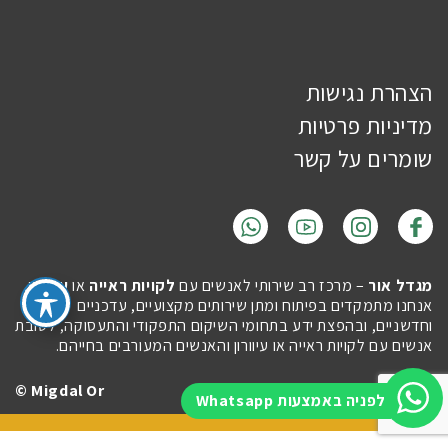
הצהרת נגישות
מדיניות פרטיות
שומרים על קשר
מגדל אור
– מרכז רב שירותי לאנשים עם
לקויות ראייה
או
עיוורון
.
אנחנו מתמקדים בפיתוח ומתן שירותים מקצועיים, עדכניים
וחדשניים, ובהפצת ידע בתחומי השיקום התפקודי והתעסוקה, לטובת
אנשים עם לקויות ראייה או עיוורון והאנשים המעורבים בחייהם.
Migdal Or ©
Site by
Imaginet
לפניה באמצעות Whatsapp