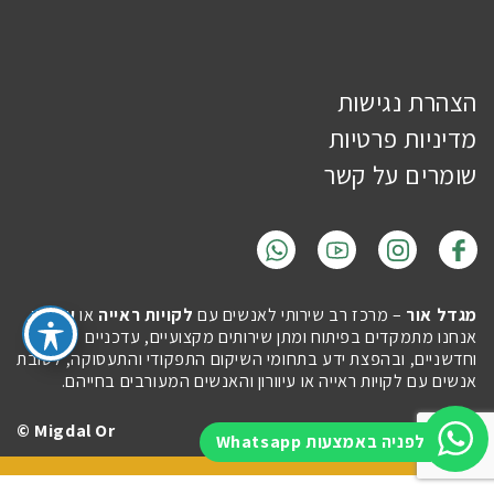
הצהרת נגישות
מדיניות פרטיות
שומרים על קשר
מגדל אור
– מרכז רב שירותי לאנשים עם
לקויות ראייה
או
עיוורון
.
אנחנו מתמקדים בפיתוח ומתן שירותים מקצועיים, עדכניים
וחדשניים, ובהפצת ידע בתחומי השיקום התפקודי והתעסוקה, לטובת
אנשים עם לקויות ראייה או עיוורון והאנשים המעורבים בחייהם.
Migdal Or ©
Site by
Imaginet
לפניה באמצעות Whatsapp