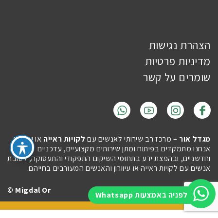
הצהרת נגישות
מדיניות פרטיות
שומרים על קשר
מגדל אור
– מרכז רב שירותי לאנשים עם
לקויות ראייה
או
עיוורון
.
אנחנו מתמקדים בפיתוח ומתן שירותים מקצועיים, עדכניים
וחדשניים, ובהפצת ידע בתחומי השיקום התפקודי והתעסוקה, לטובת
אנשים עם לקויות ראייה או עיוורון והאנשים המעורבים בחייהם.
Migdal Or ©
Site by
Imaginet
לפניה באמצעות Whatsapp