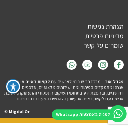
הצהרת נגישות
מדיניות פרטיות
שומרים על קשר
מגדל אור
– מרכז רב שירותי לאנשים עם
לקויות ראייה
או
עיוורון
.
אנחנו מתמקדים בפיתוח ומתן שירותים מקצועיים, עדכניים
וחדשניים, ובהפצת ידע בתחומי השיקום התפקודי והתעסוקה, לטובת
אנשים עם לקויות ראייה או עיוורון והאנשים המעורבים בחייהם.
Migdal Or ©
Site by
Imaginet
לפניה באמצעות Whatsapp