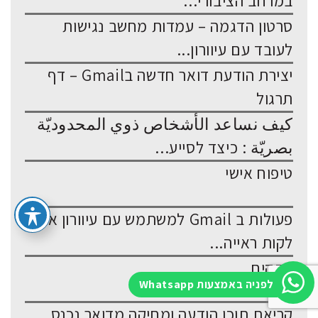
במרחב הציבורי...
סרטון הדגמה – עמדות מחשב נגישות
לעובד עם עיוורון...
יצירת הודעת דואר חדשה בGmail – דף
תרגול
كيف نساعد الأشخاص ذوي المحدوديّة
بصريّة : כיצד לסייע...
טיפוח אישי
פעולות ב Gmail למשתמש עם עיוורון או
לקות ראייה...
פתקים
לפניה באמצעות Whatsapp
קריאת תוכן הודעה ומחיקה מדואר נכנס