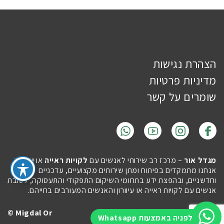
הצהרת נגישות
מדיניות פרטיות
שומרים על קשר
מגדל אור
– מרכז רב שירותי לאנשים עם
לקויות ראייה
או
עיוורון
.
אנחנו מתמקדים בפיתוח ומתן שירותים מקצועיים, עדכניים
וחדשניים, ובהפצת ידע בתחומי השיקום התפקודי והתעסוקה, לטובת
אנשים עם לקויות ראייה או עיוורון והאנשים המעורבים בחייהם.
Migdal Or ©
Site by
Imaginet
לפניה באמצעות Whatsapp