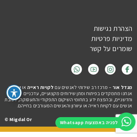
הצהרת נגישות
מדיניות פרטיות
שומרים על קשר
מגדל אור
– מרכז רב שירותי לאנשים עם
לקויות ראייה
או
עיוורון
.
אנחנו מתמקדים בפיתוח ומתן שירותים מקצועיים, עדכניים
וחדשניים, ובהפצת ידע בתחומי השיקום התפקודי והתעסוקה, לטובת
אנשים עם לקויות ראייה או עיוורון והאנשים המעורבים בחייהם.
Migdal Or ©
Site by
Imaginet
לפניה באמצעות Whatsapp