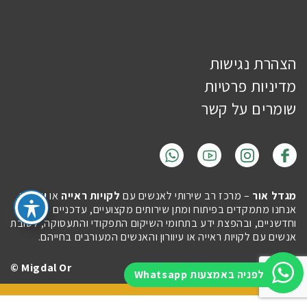
הצהרת נגישות
מדיניות פרטיות
שומרים על קשר
מגדל אור
– מרכז רב שירותי לאנשים עם
לקויות ראייה
או
עיוורון
.
אנחנו מתמקדים בפיתוח ומתן שירותים מקצועיים, עדכניים
וחדשניים, ובהפצת ידע בתחומי השיקום התפקודי והתעסוקה, לטובת
אנשים עם לקויות ראייה או עיוורון והאנשים המעורבים בחייהם.
Migdal Or ©
Site by
Imaginet
לפניה באמצעות Whatsapp