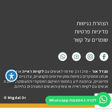
הצהרת נגישות
מדיניות פרטיות
שומרים על קשר
מגדל אור
– מרכז רב שירותי לאנשים עם
לקויות ראייה
או
עיוורון
.
אנחנו מתמקדים בפיתוח ומתן שירותים מקצועיים, עדכניים
וחדשניים, ובהפצת ידע בתחומי השיקום התפקודי והתעסוקה, לטובת
אנשים עם לקויות ראייה או עיוורון והאנשים המעורבים בחייהם.
Migdal Or ©
Site by
Imaginet
לפניה באמצעות Whatsapp