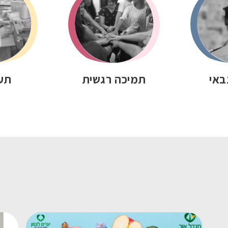
באי
תמיכה רגשית
תע