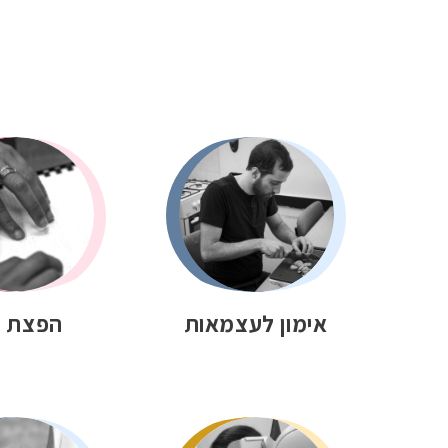
אימון לעצמאות
הפצת י