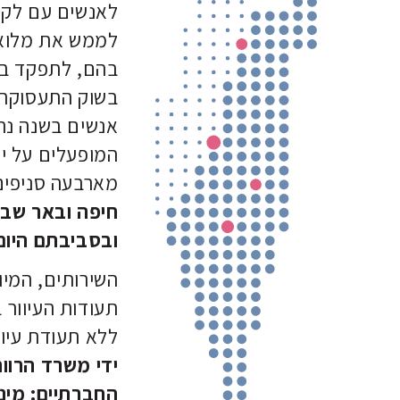
לאנשים עם לקויו
לממש את מלוא 
בהם, לתפקד בא
בשוק התעסוקה
אנשים בשנה נהנ
המופעלים על י
מארבעה סניפים
חיפה ובאר שבע
ובסביבתם היום 
השירותים, המיו
תעודות העיוור 
ללא תעודת עיוו
ידי משרד הרווח
החברתיים: מינ