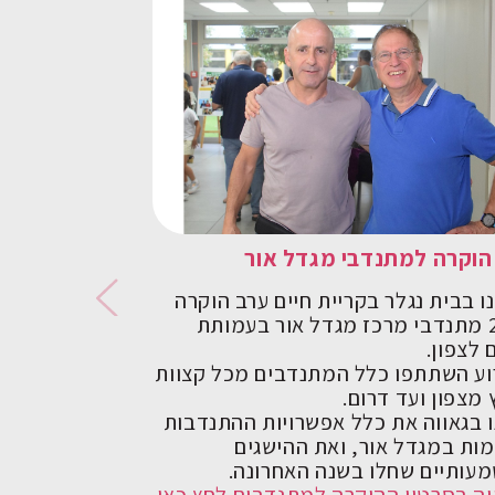
הוקרה למתנדבי מגדל אור
שירותי חירום 
פעילות חברתית
ו בבית נגלר בקריית חיים ערב הוקרה
ל200 מתנדבי מרכז מגדל אור בעמותת
ממשיכים בפעיל
 לצפון.
בתמיכה רגשית ו
וע השתתפו כלל המתנדבים מכל קצוות
מוזמנים להירשם
מצפון ועד דרום.
שיועברו בצורה מק
ו בגאווה את כלל אפשרויות ההתנדבות
להרשמה-
מות במגדל אור, ואת ההישגים
נעבור את זה יחד
עותיים שחלו בשנה האחרונה.
מרכז מגדל אור
יה בסרטון ההוקרה למתנדבים לחץ כאן