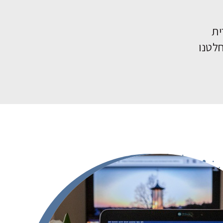
ית
חלטנו